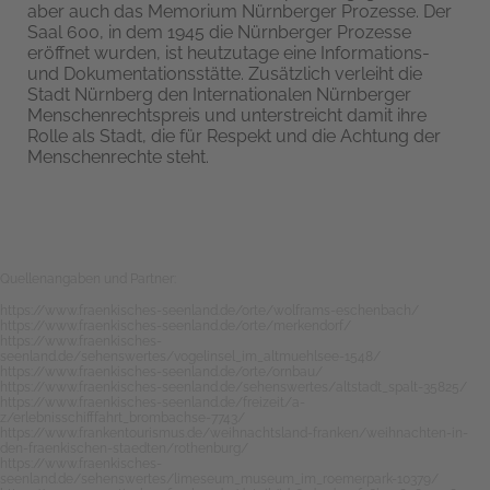
aber auch das Memorium Nürnberger Prozesse. Der
Saal 600, in dem 1945 die Nürnberger Prozesse
eröffnet wurden, ist heutzutage eine Informations-
und Dokumentationsstätte. Zusätzlich verleiht die
Stadt Nürnberg den Internationalen Nürnberger
Menschenrechtspreis und unterstreicht damit ihre
Rolle als Stadt, die für Respekt und die Achtung der
Menschenrechte steht.
Quellenangaben und Partner:
https://www.fraenkisches-seenland.de/orte/wolframs-eschenbach/
https://www.fraenkisches-seenland.de/orte/merkendorf/
https://www.fraenkisches-
seenland.de/sehenswertes/vogelinsel_im_altmuehlsee-1548/
https://www.fraenkisches-seenland.de/orte/ornbau/
https://www.fraenkisches-seenland.de/sehenswertes/altstadt_spalt-35825/
https://www.fraenkisches-seenland.de/freizeit/a-
z/erlebnisschifffahrt_brombachse-7743/
https://www.frankentourismus.de/weihnachtsland-franken/weihnachten-in-
den-fraenkischen-staedten/rothenburg/
https://www.fraenkisches-
seenland.de/sehenswertes/limeseum_museum_im_roemerpark-10379/