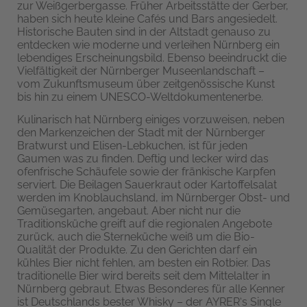
zur Weißgerbergasse. Früher Arbeitsstätte der Gerber,
haben sich heute kleine Cafés und Bars angesiedelt.
Historische Bauten sind in der Altstadt genauso zu
entdecken wie moderne und verleihen Nürnberg ein
lebendiges Erscheinungsbild. Ebenso beeindruckt die
Vielfältigkeit der Nürnberger Museenlandschaft –
vom Zukunftsmuseum über zeitgenössische Kunst
bis hin zu einem UNESCO-Weltdokumentenerbe.
Kulinarisch hat Nürnberg einiges vorzuweisen, neben
den Markenzeichen der Stadt mit der Nürnberger
Bratwurst und Elisen-Lebkuchen, ist für jeden
Gaumen was zu finden. Deftig und lecker wird das
ofenfrische Schäufele sowie der fränkische Karpfen
serviert. Die Beilagen Sauerkraut oder Kartoffelsalat
werden im Knoblauchsland, im Nürnberger Obst- und
Gemüsegarten, angebaut. Aber nicht nur die
Traditionsküche greift auf die regionalen Angebote
zurück, auch die Sterneküche weiß um die Bio-
Qualität der Produkte. Zu den Gerichten darf ein
kühles Bier nicht fehlen, am besten ein Rotbier. Das
traditionelle Bier wird bereits seit dem Mittelalter in
Nürnberg gebraut. Etwas Besonderes für alle Kenner
ist Deutschlands bester Whisky – der AYRER‘s Single