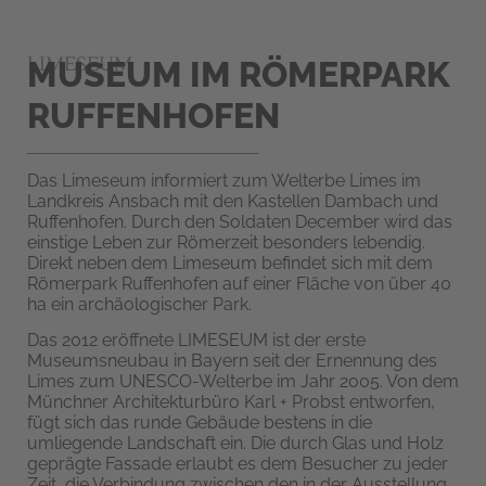
LIMESEUM
MUSEUM IM RÖMERPARK
RUFFENHOFEN
Das Limeseum informiert zum Welterbe Limes im
Landkreis Ansbach mit den Kastellen Dambach und
Ruffenhofen. Durch den Soldaten December wird das
einstige Leben zur Römerzeit besonders lebendig.
Direkt neben dem Limeseum befindet sich mit dem
Römerpark Ruffenhofen auf einer Fläche von über 40
ha ein archäologischer Park.
Das 2012 eröffnete LIMESEUM ist der erste
Museumsneubau in Bayern seit der Ernennung des
Limes zum UNESCO-Welterbe im Jahr 2005. Von dem
Münchner Architekturbüro Karl + Probst entworfen,
fügt sich das runde Gebäude bestens in die
umliegende Landschaft ein. Die durch Glas und Holz
geprägte Fassade erlaubt es dem Besucher zu jeder
Zeit, die Verbindung zwischen den in der Ausstellung