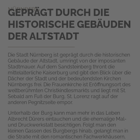
NÜRNBERG
GEPRÄGT DURCH DIE
HISTORISCHE GEBÄUDEN
DER ALTSTADT
Die Stadt Nürnberg ist geprägt durch die historischen
Gebäude der Altstadt, umringt von der imposanten
Stadtmauer. Auf dem Sandsteinberg thront die
mittelalterliche Kaiserburg und gibt den Blick über die
Dächer der Stadt und der bedeutendsten Kirchen
Nürnbergs frei. Die Frauenkirche ist Eröffnungsort des
weltberühmten Christkindlesmarkts und liegt mit St.
Sebald am Fuß der Burg, St. Lorenz ragt auf der
anderen Pegnitzseite empor.
Unterhalb der Burg kann man mehr in das Leben
Albrecht Dürers eintauchen und die ehemalige Mal-
und Druckwerkstatt besichtigen. Folgt man den
kleinen Gassen des Burgbergs hinab, gelangt man in
die Straße mit den romantischen Fachwerkhäusern,