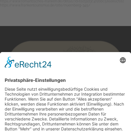
https://www.romantisches-franken.de/detail/id=61d31d3c4f26bc58a8ea7182
https://www.frankentourismus.de/orte/nuernberg-345/
SIE TRÄUMEN VON ENTSPANNTEN TAGEN, WEG VOM ALLTAG?
KONTAKT
Bammersdorf 2, 91732 Merkendorf