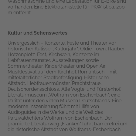
Waschmaschine und eine Ladestation für E-Bike sind
vorhanden. Eine Elektrotankstelle für PKW ist ca. 200
m entfernt.
Kultur und Sehenswertes
Unvergesslich – Konzerte, Feste und Theater vor
historischer Kulisse! „Kulturjahr“: Oldie-Town, Räuber-
Hotzenplotz-Fest, Kirchweih, Konzerte im
Liebfrauenmünster, Ausstellungen sowie
Sommertheater, Kindertheater und Open Air
Musikfestival auf dem Kirchhof. Romantisch – mit
mittelalterlicher Stadtbefestigung. Historische
Altstadt, Liebfrauenmünster, Prachtstraße,
Deutschordensschloss, Alte Vogtei und Fürstenhof.
Literaturmuseum „Wolfram von Eschenbach“: eine
Rarität unter den vielen Museen Deutschlands. Eine
moderne Inszenierung führt mit Hilfe von
Audioguides in die Werke und die Welt des
Parzivaldichters Wolfram von Eschenbach. Der
prämierte Literaturweg „Franken“ führt barrierefrei um
die historische Altstadt von Wolframs-Eschenbach.