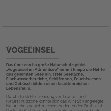
IM ALTMÜHLSEE
VOGELINSEL
Das über 200 ha große Naturschutzgebiet
„Vogelinsel im Altmühlsee“ nimmt knapp die Hälfte
des gesamten Sees ein. Freie Seefläche,
Flachwasserbereiche, Schilfzonen, Feuchtwiesen
und Gebüsch bilden einen facettenreichen
Lebensraum.
Durch die strikte Trennung von Freizeit- und
Naturschutzzone konnte sich das künstlich angelegte
Naturschutzgebiet zu einem bedeutenden Brut- und
Rastplatz für Vögel entwickeln. So wurden bis heute