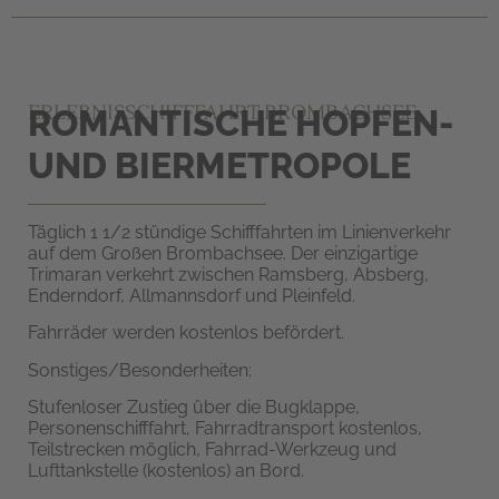
ERLEBNISSCHIFFFAHRT BROMBACHSEE
ROMANTISCHE HOPFEN-
UND BIERMETROPOLE
Täglich 1 1/2 stündige Schifffahrten im Linienverkehr
auf dem Großen Brombachsee. Der einzigartige
Trimaran verkehrt zwischen Ramsberg, Absberg,
Enderndorf, Allmannsdorf und Pleinfeld.
Fahrräder werden kostenlos befördert.
Sonstiges/Besonderheiten:
Stufenloser Zustieg über die Bugklappe,
Personenschifffahrt, Fahrradtransport kostenlos,
Teilstrecken möglich, Fahrrad-Werkzeug und
Lufttankstelle (kostenlos) an Bord.