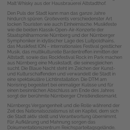
Malt Whisky aus der Hausbrauerei Altstadthof.
Den Puls der Stadt kann man das ganze Jahre
hindurch spüren. Großevents verschiedenster Art
locken Touristen wie auch Einheimische. Musikfeste
wie die beiden Klassik-Open-Air-Konzerte der
Staatsphilharmonie Nürnberg und der Nürnberger
Symphoniker in idyllischer Lage des Luitpoldhains,
das Musikfest ION – internationales Festival geistlicher
Musik, das multikulturelle Bardentreffen inmitten der
Altstadt, sowie das Rockfestival Rock im Park machen
aus Nürnberg eine Musikstadt, die seinesgleichen
sucht. Die Blaue Nacht steht im Zeichen der Kunst-
und Kulturschaffenden und verwandelt die Stadt in
eine spektakuläre Lichtinstallation. Die DTM am
Norisring begeistert bei einmaliger Kulisse und für
einen besinnlichen Abschluss am Ende des Jahres
sorgt der berühmte Nürnberger Christkindlesmarkt.
Nürnbergs Vergangenheit und die Rolle während der
Zeit des Nationalsozialismus ist ein Kapitel, dem sich
die Stadt aktiv stellt und Verantwortung übernimmt.
Für Aufklärung und Mahnung sorgen das
Dokumentationszentrum Reichsparteitagsgelände,